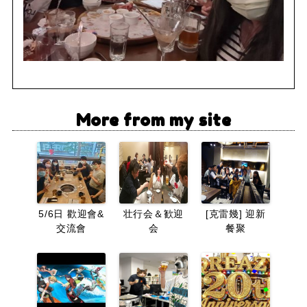
More from my site
5/6日 歡迎會&
壮行会＆歓迎
[克雷幾] 迎新
交流會
会
餐聚