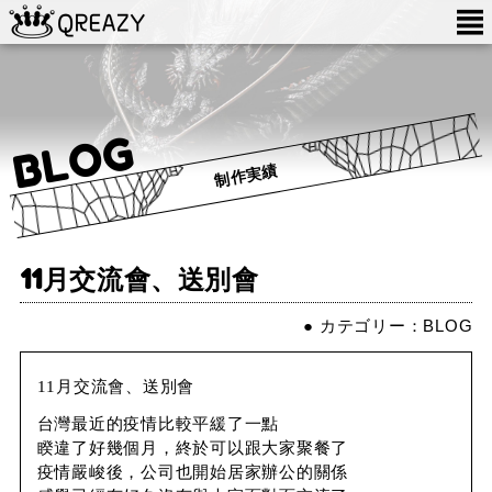
BLOG
制作実績
11月交流會、送別會
● カテゴリー：
BLOG
11月交流會、送別會
台灣最近的疫情比較平緩了一點
睽違了好幾個月，終於可以跟大家聚餐了
疫情嚴峻後，公司也開始居家辦公的關係