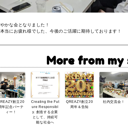
賑やかな会となりました！
で本当にお疲れ様でした、今後のご活躍に期待しております！
More from my 
QREAZY創立20
Creating the Fut
QREAZY創立20
社内交流会！
周年記念パーテ
ure Responsibl
周年＆告知
ィー！
y. 創造する企業
として、持続可
能な社会へ