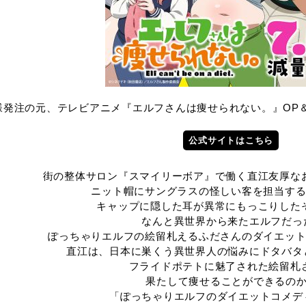
as様発注の元、テレビアニメ『エルフさんは痩せられない。』O
公式サイトはこちら
街の整体サロン『スマイリーボア』で働く直江友厚な
ニット帽にサングラスの怪しい客を担当す
キャップに隠した耳が異常にもっこりした
なんと異世界から来たエルフだった
ぽっちゃりエルフの絵留札えるふださんのダイエッ
直江は、日本に巣くう異世界人の悩みにドタバタと
フライドポテトに魅了された絵留札
果たして痩せることができるのか
「ぽっちゃりエルフのダイエットコメディ