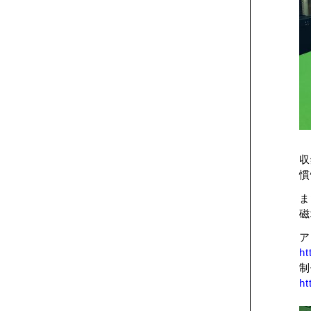
収
慣
ま
磁
ア
ht
制
ht