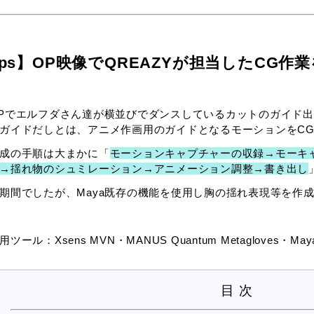
ips】OP映像でQREAZYが担当したCG
Pでエルフダさん達が横並びでダンスしているカットのガイド
ガイドだしとは、アニメ作画用のガイドとなるモーションをC
成の手順は大まかに「
モーションキャプチャーの収録→モーキ
→揺れ物のシュミレーション→アニメーション調整→書き出し
期間でしたが、Maya既存の機能を使用し胸の揺れ表現等を作
用ツール：Xsens MVN・MANUS Quantum Metagloves・Maya
目 次