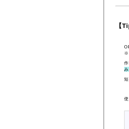
【T
O
※
作
み
短
使