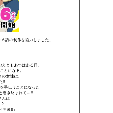
P＆６話の制作を協力しました。
おえともあつはある日、
ることになる。
その女性は、
!!
トを手伝うことになった
巻き込まれて…!!
さんは
!?
開幕!!」