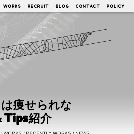
WORKS
RECRUIT
BLOG
CONTACT
POLICY
KS
んは痩せられな
Tips紹介
：
WORKS
/
RECENTLY WORKS
/
NEWS