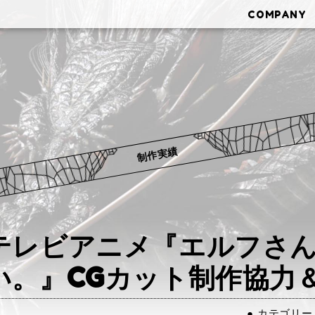
COMPANY
S
TLY WOR
制作実績
テレビアニメ『エルフさ
い。』CGカット制作協力＆
● カテゴリー