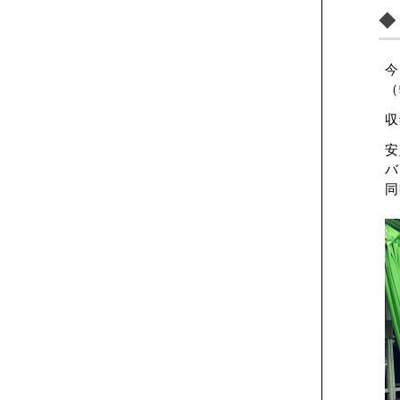
◆
今
（
収
安
バ
同