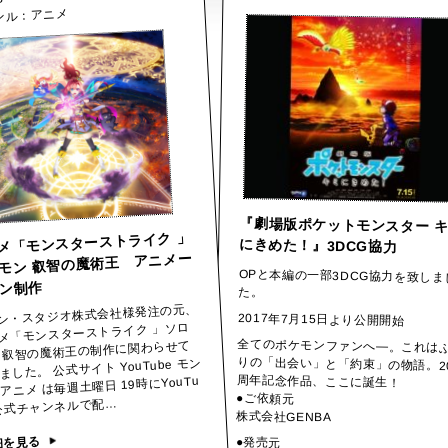
S
アニメ
ンル：
『劇場版ポケットモンスター 
メ「モンスターストライク 」
にきめた！』3DCG協力
モン 叡智の魔術王 アニメー
OPと本編の一部3DCG協力を致しま
ン制作
た。
ン・スタジオ株式会社様発注の元、
2017年7月15日より公開開始
メ「モンスターストライク 」ソロ
全てのポケモンファンへ―。これは
りの「出会い」と「約束」の物語。
 叡智の魔術王の制作に関わらせて
ました。 公式サイト YouTube モン
周年記念作品、ここに誕生！
アニメ は毎週土曜日 19時にYouTu
●ご依頼元
公式チャンネルで配…
株式会社GENBA
細を見る
●発売元