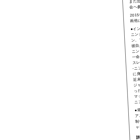
会へ
201
画他
●イ
ニン
ン、
彼自
ニン
一命
ス
-
に
近
ジ
っ
マ
ニ
●
ア
制
ャ