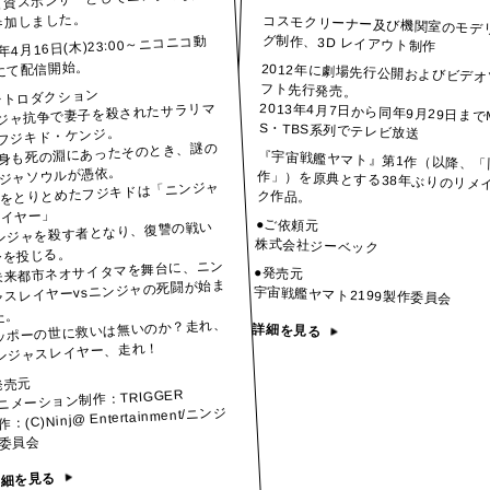
参加しました。
コスモクリーナー及び機関室のモデ
グ制作、3D レイアウト制作
5年4月16日(木)23:00～ニコニコ動
にて配信開始。
2012年に劇場先行公開およびビデオ
フト先行発売。
ントロダクション
2013年4月7日から同年9月29日まで
ジャ抗争で妻子を殺されたサラリマ
S・TBS系列でテレビ放送
フジキド・ケンジ。
身も死の淵にあったそのとき、謎の
『宇宙戦艦ヤマト』第1作（以降、「
作」）を原典とする38年ぶりのリメ
ジャソウルが憑依。
をとりとめたフジキドは「ニンジャ
ク作品。
レイヤー」
●ご依頼元
ニンジャを殺す者となり、復讐の戦い
株式会社ジーベック
身を投じる。
未来都市ネオサイタマを舞台に、ニン
●発売元
ャスレイヤーvsニンジャの死闘が始ま
宇宙戦艦ヤマト2199製作委員会
た。
ッポーの世に救いは無いのか？走れ、
詳細を見る
ンジャスレイヤー、走れ！
発売元
ニメーション制作：TRIGGER
作：(C)Ninj@ Entertainment/ニンジ
委員会
詳細を見る