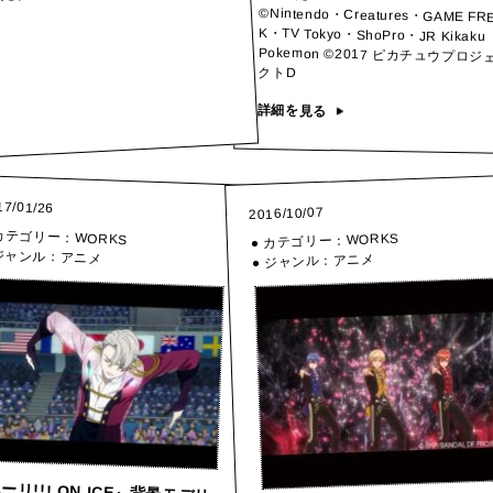
©Nintendo・Creatures・GAME FR
K・TV Tokyo・ShoPro・JR Kikaku
Pokemon ©2017 ピカチュウプロ
クトD
詳細を見る
17/01/26
2016/10/07
 カテゴリー：
WORKS
WORKS
● カテゴリー：
 ジャンル：
アニメ
アニメ
● ジャンル：
ーリ!!! ON ICE』背景モデリ