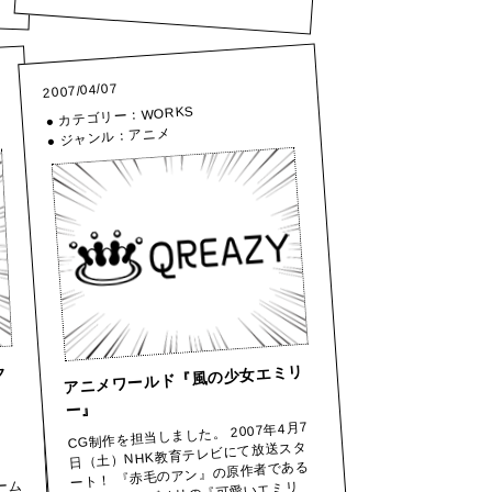
2007/04/07
WORKS
● カテゴリー：
アニメ
● ジャンル：
アニメワールド『風の少女エミリ
ク
ー』
CG制作を担当しました。 2007年4月7
日（土）NHK教育テレビにて放送スタ
ート！ 『赤毛のアン』の原作者である
ーム