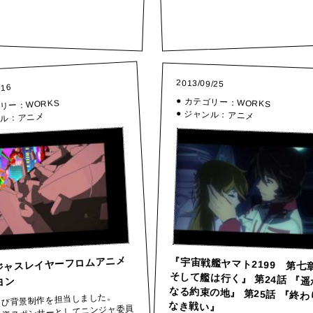
2013/09/25
/16
● カテゴリー：
WORKS
WORKS
ゴリー：
● ジャンル：
アニメ
アニメ
ンル：
ジャスレイヤーフロムアニメ
『宇宙戦艦ヤマ­ト2199 第
そして艦は行く』 第24話 『
なる約束の地』 第25話 『終
ヨン
及び背景制作を担当しました。
なき戦い』
出資スポンサーとしてニンジャ委員