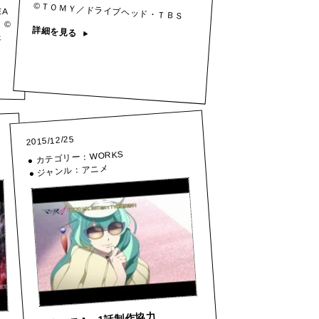
©ＴＯＭＹ／ドライブヘッド・ＴＢＳ
EA
 ©
ジェ
詳細を見る
2015/12/25
WORKS
● カテゴリー：
アニメ
● ジャンル：