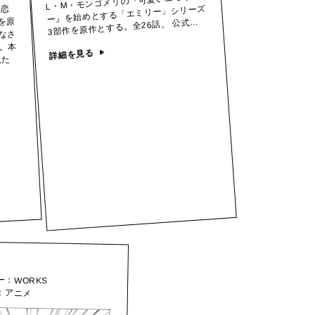
L・M・モンゴメリの『可愛いエミリ
ー』を始めとする「エミリー」シリーズ
の恋
を原
3部作を原作とする。全26話。 公式…
なさ
。本
詳細を見る
れた
1
ー：
WORKS
：
アニメ