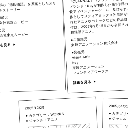
部の『源氏物語』を原案としたオリ
ブランド・Keyが制作した第3作目
愛アドベンチャーゲーム、及びそれ
ルストーリー
作としてメディアミックス的展開が
依頼元
れたアニメやコミックなどの作品群
会社東京ムービー
作は、2007年9月15日から公開さ
売元
劇場版アニメ。
会社東京ムービー
●ご依頼元
東映アニメーション株式会社
細を見る
●発売元
VisualArt’s
Key
東映アニメーション
フロンティアワークス
詳細を見る
2005/04/0
2005/12/28
● カテゴリ
WORKS
● カテゴリー：
● ジャンル
アニメ
● ジャンル：