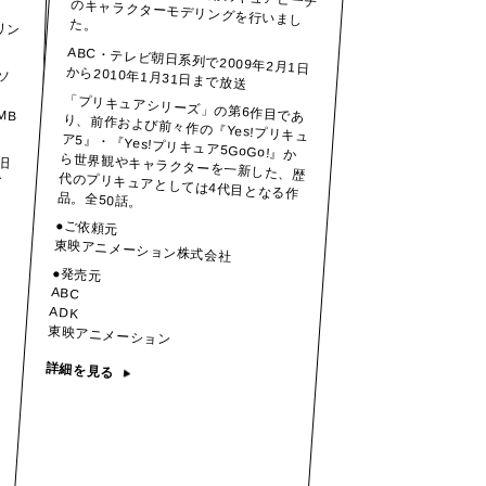
リン
た。
ABC・テレビ朝日系列で2009年2月1日
ソ
から2010年1月31日まで放送
「プリキュアシリーズ」の第6作目であ
り、前作および前々作の『Yes!プリキュ
ア5』・『Yes!プリキュア5GoGo!』か
ら世界観やキャラクターを一新した、歴
代のプリキュアとしては4代目となる作
MB
旧
イ
品。全50話。
●ご依頼元
東映アニメーション株式会社
●発売元
ABC
ADK
東映アニメーション
詳細を見る