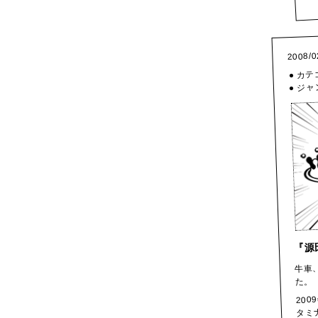
2008/0
● カ
● ジ
『源
牛車
た。
20
タミ