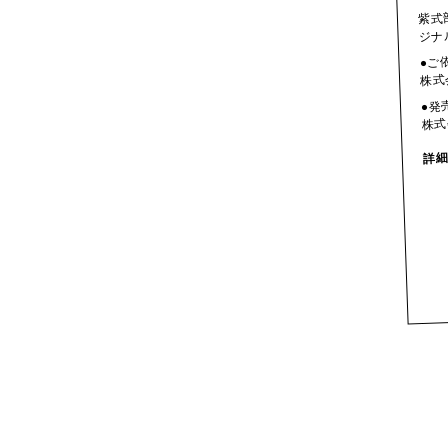
紫式
ジナ
●ご
株式
●発
株式
詳