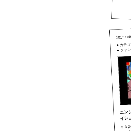
2015/04
● カテ
● ジャ
ニン
イシ
３Ｄ
また