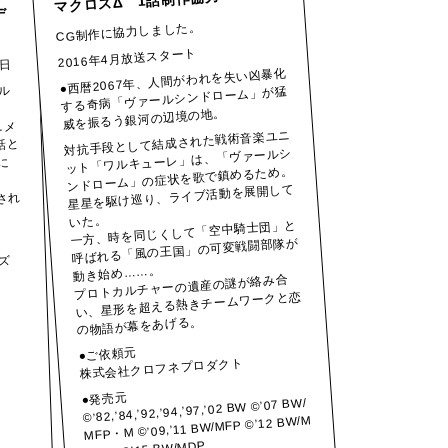
マクロスΔ 1話制作協力
デ
CG制作に協力しました。
2016年4月放送スタート
3日
●西暦2067年、人間がわれを失い凶暴化
ル
する奇病「ヴァールシンドローム」が猛
威を振るう銀河の辺境の地。
ニメ
対抗手段として結成された戦術音楽ユニ
話と
ット「ワルキューレ」は、「ヴァールシ
に
ンドローム」の症状を歌で鎮めるため。
星星を駆け巡り、ライブ活動を展開して
され
いた。
一方、時を同じくして「空中騎士団」と
呼ばれる「風の王国」の可変戦闘部隊が
ズ
動き始め……。
プロトカルチャーの遺産の謎が絡み合
い、星形を超える熱きチームワークと恋
の物語が幕をあげる。
●ご依頼元
株式会社クロフネプロダクト
●発売元
©’82,’84,’92,’94,’97,’02 BW ©’07 BW/
MFP・M ©’09,’11 BW/MFP ©’12 BW/M