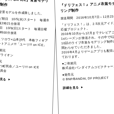
『ドリフェス！』アニメ衣装モ
グ制作
リング制作
背景モデルを作成致しました。
放送期間 2016年10月7日～12月2
ビ朝日 10/5(水)スタート 毎週水
夜2時21分放送
『ドリフェス！』は、2.5次元アイド
日 10/9(日)スタート 毎週日曜
応援プロジェクト。
1時00分放送
2016年10月から12月までテレビア
1stシーズンが放送され、その中で5
ミツロウ×山本沙代 本格フィギア
10話のライブ衣装をモデリング制作
トアニメ!!!「ユーリ!!! on ICE」
関わらせていただきました。
依頼元
2016年4月よりゲームアプリも配信
デライオン
ております。
元
●ご依頼元
町民会／ユーリ!!! on ICE
株式会社バンダイナムコピクチャー
委員会
●発売元
© BNP/BANDAI, DF PROJECT
見る
詳細を見る