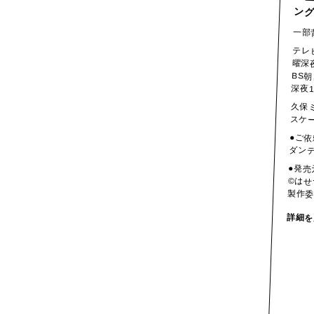
ン
一部
テレ
曜深
BS朝
深夜
久保
スケー
●ご
ダン
●発売
©はせつ
製作
詳細を