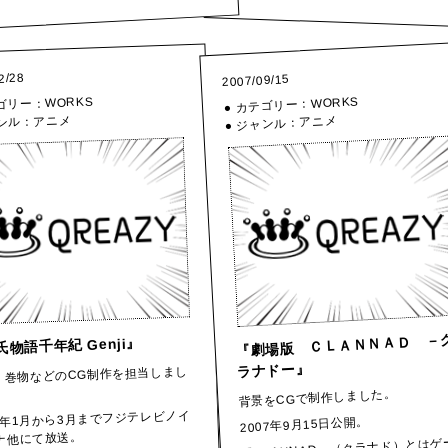
2/28
2007/09/15
WORKS
WORKS
テゴリー：
● カテゴリー：
アニメ
アニメ
ャンル：
● ジャンル：
『劇場版 ＣＬＡＮＮＡＤ －
氏物語千年紀 Genji』
ラナドー』
、巻物などのCG制作を担当しまし
背景をCGで制作しました。
09年1月から3月までフジテレビノイ
2007年9月15日公開。
ナ他にて放送。
『CLANNAD』（クラナド）とはゲ