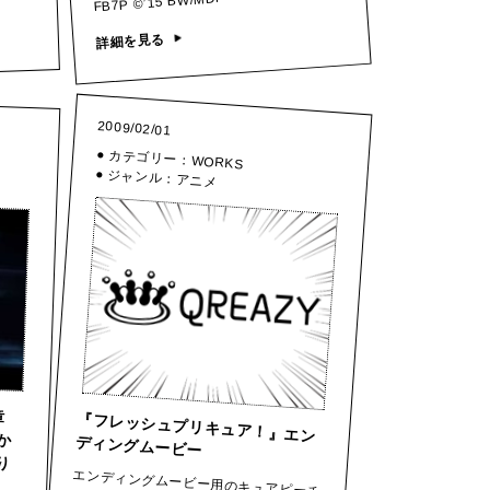
FB7P ©’15 BW/MDP
詳細を見る
2009/02/01
● カテゴリー：
WORKS
● ジャンル：
アニメ
七章
遥か
わり
『フレッシュプリキュア！』エン
ディングムービー
エンディングムービー用のキュアピーチ
のキャラクターモデリングを行いまし